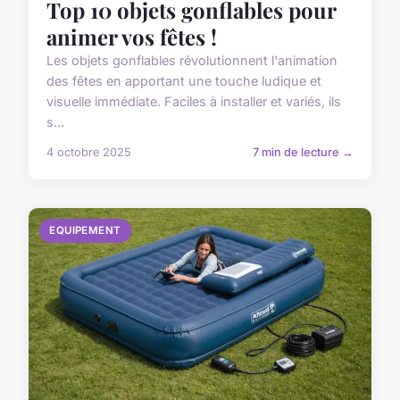
Top 10 objets gonflables pour
animer vos fêtes !
Les objets gonflables révolutionnent l'animation
des fêtes en apportant une touche ludique et
visuelle immédiate. Faciles à installer et variés, ils
s...
4 octobre 2025
7 min de lecture →
EQUIPEMENT