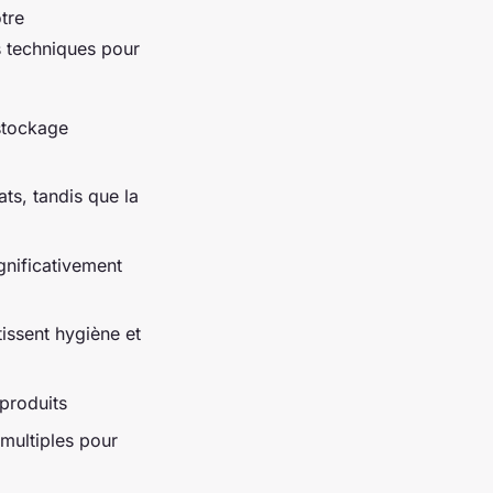
tre
s techniques pour
stockage
ats, tandis que la
gnificativement
tissent hygiène et
produits
multiples pour