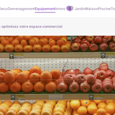
Deco
Demenagement
Equipement
Immo
Jardin
Maison
Piscine
Tr
 : optimisez votre espace commercial