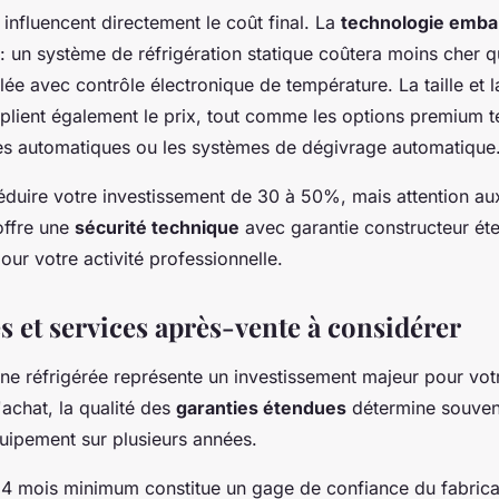
 influencent directement le coût final. La
technologie emb
e : un système de réfrigération statique coûtera moins cher 
ilée avec contrôle électronique de température. La taille et 
iplient également le prix, tout comme les options premium te
tes automatiques ou les systèmes de dégivrage automatique
éduire votre investissement de 30 à 50%, mais attention au
offre une
sécurité technique
avec garantie constructeur ét
our votre activité professionnelle.
s et services après-vente à considérer
rine réfrigérée représente un investissement majeur pour vot
'achat, la qualité des
garanties étendues
détermine souvent 
quipement sur plusieurs années.
24 mois minimum constitue un gage de confiance du fabrica