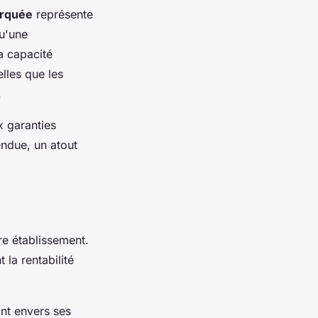
arquée
représente
qu'une
la capacité
lles que les
.
x garanties
endue, un atout
re établissement.
la rentabilité
nt envers ses