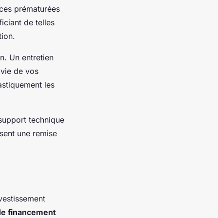
nces prématurées
ciant de telles
ion.
n. Un entretien
 vie de vos
astiquement les
 support technique
ssent une remise
nvestissement
de financement