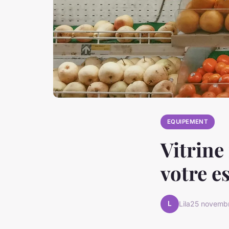
EQUIPEMENT
Vitrine
votre e
L
Lila
25 novemb