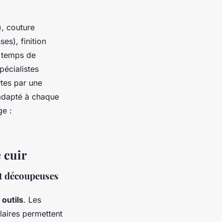
), couture
ses), finition
e temps de
pécialistes
rtes par une
, adapté à chaque
ge :
 cuir
 et découpeuses
 outils
. Les
laires permettent