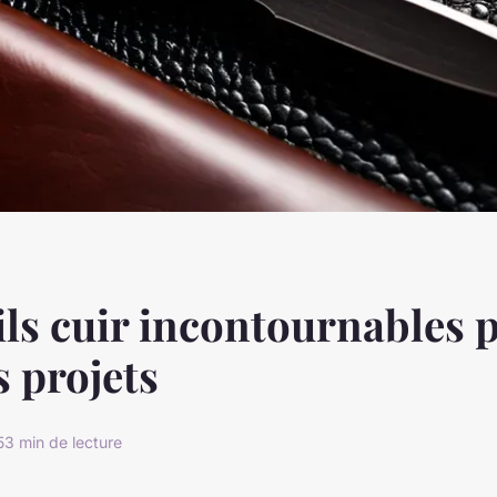
ils cuir incontournables 
s projets
5
3 min de lecture