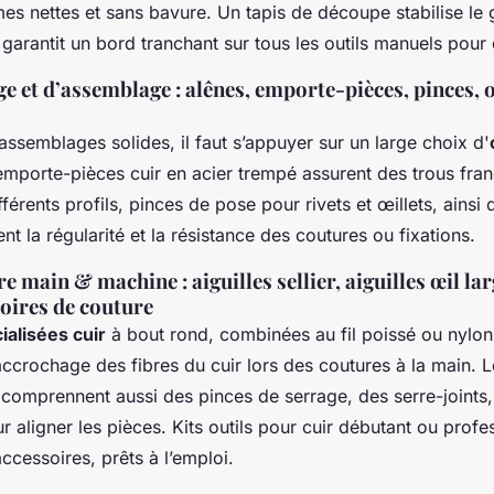
mes nettes et sans bavure. Un tapis de découpe stabilise le 
r garantit un bord tranchant sur tous les outils manuels pour 
ge et d’assemblage : alênes, emporte-pièces, pinces, 
assemblages solides, il faut s’appuyer sur un large choix d'
emporte-pièces cuir en acier trempé assurent des trous fran
érents profils, pinces de pose pour rivets et œillets, ainsi
sent la régularité et la résistance des coutures ou fixations.
e main & machine : aiguilles sellier, aiguilles œil larg
soires de couture
cialisées cuir
à bout rond, combinées au fil poissé ou nylon
accrochage des fibres du cuir lors des coutures à la main. L
 comprennent aussi des pinces de serrage, des serre-joints,
r aligner les pièces. Kits outils pour cuir débutant ou profe
ccessoires, prêts à l’emploi.