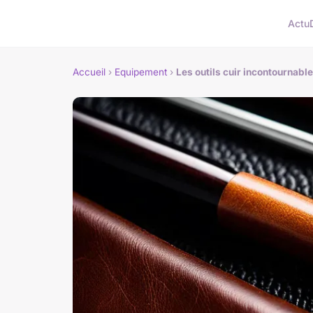
Actu
Accueil
›
Equipement
›
Les outils cuir incontournabl