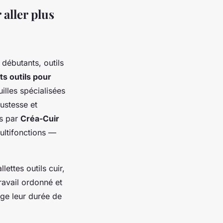
 aller plus
s débutants, outils
ts outils pour
illes spécialisées
bustesse et
es par
Créa-Cuir
ultifonctions —
ettes outils cuir,
ravail ordonné et
onge leur durée de