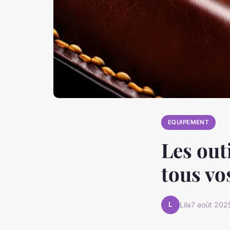
EQUIPEMENT
Les out
tous vo
L
Lila
7 août 202