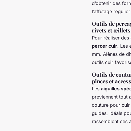
d’obtenir des for
l’affûtage régulie
Outils de perça
rivets et œillets
Pour réaliser des 
percer cuir
. Les 
mm. Alênes de diff
outils cuir favori
Outils de coutur
pinces et acces
Les
aiguilles spé
préviennent tout 
couture pour cuir
guides, idéals pou
rassemblent ces a