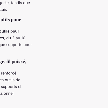
geste, tandis que
cuir.
outils pour
outils pour
cs, du 2 au 10
 que supports pour
e, fil poissé,
 renforcé,
es outils de
 supports et
ssionnel