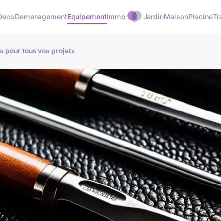
Deco
Demenagement
Equipement
Immo
Jardin
Maison
Piscine
Tr
es pour tous vos projets