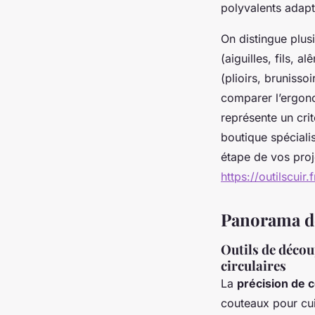
polyvalents adapté
On distingue plus
(aiguilles, fils, 
(plioirs, brunisso
comparer l’ergono
représente un crit
boutique spécialis
étape de vos proj
https://outilscuir.f
Panorama dét
Outils de découp
circulaires
La
précision de 
couteaux pour cui