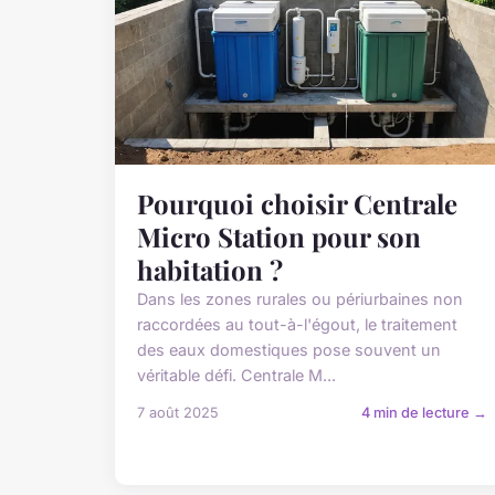
Pourquoi choisir Centrale
Micro Station pour son
habitation ?
Dans les zones rurales ou périurbaines non
raccordées au tout-à-l'égout, le traitement
des eaux domestiques pose souvent un
véritable défi. Centrale M...
7 août 2025
4 min de lecture →