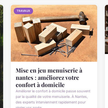
TRAVAUX
Mise en jeu menuiserie à
nantes : améliorez votre
confort à domicile
Améliorer le confort à domicile passe souvent
par la qualité de votre menuiserie. À Nantes,
des experts interviennent rapidement pour
régler vos porte...