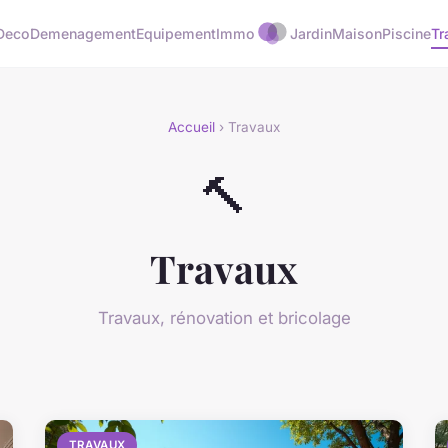
Deco
Demenagement
Equipement
Immo
Jardin
Maison
Piscine
Tr
Accueil
› Travaux
🔨
Travaux
Travaux, rénovation et bricolage
TRAVAUX