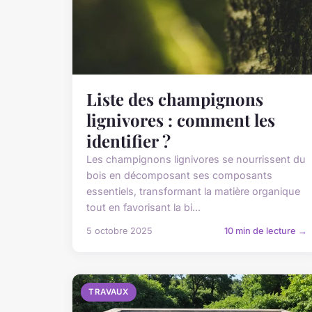
Liste des champignons
lignivores : comment les
identifier ?
Les champignons lignivores se nourrissent du
bois en décomposant ses composants
essentiels, transformant la matière organique
tout en favorisant la bi...
5 octobre 2025
10 min de lecture →
TRAVAUX