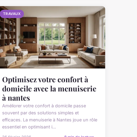
TRAVAUX
Optimisez votre confort à
domicile avec la menuiserie
à nantes
Améliorer votre confort à domicile passe
souvent par des solutions simples et
efficaces. La menuiserie à Nantes joue un rôle
essentiel en optimisant i...