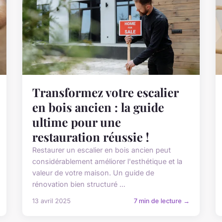
Transformez votre escalier
en bois ancien : la guide
ultime pour une
restauration réussie !
Restaurer un escalier en bois ancien peut
considérablement améliorer l'esthétique et la
valeur de votre maison. Un guide de
rénovation bien structuré ...
13 avril 2025
7 min de lecture →