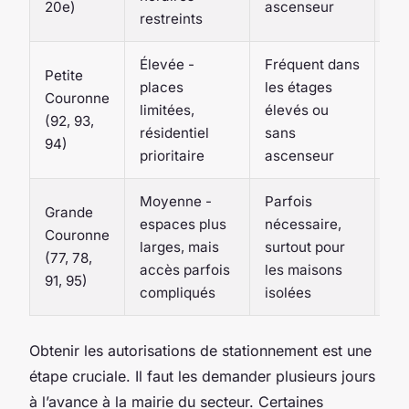
20e)
ascenseur
vo
restreints
Élevée -
Fréquent dans
Petite
places
les étages
Couronne
En
limitées,
élevés ou
(92, 93,
10
résidentiel
sans
94)
prioritaire
ascenseur
Moyenne -
Parfois
Grande
En
espaces plus
nécessaire,
Couronne
80
larges, mais
surtout pour
(77, 78,
(r
accès parfois
les maisons
91, 95)
obl
compliqués
isolées
Obtenir les autorisations de stationnement est une
étape cruciale. Il faut les demander plusieurs jours
à l’avance à la mairie du secteur. Certaines