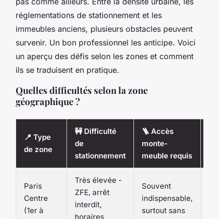
pas comme ailleurs. Entre la densité urbaine, les
réglementations de stationnement et les
immeubles anciens, plusieurs obstacles peuvent
survenir. Un bon professionnel les anticipe. Voici
un aperçu des défis selon les zones et comment
ils se traduisent en pratique.
Quelles difficultés selon la zone
géographique ?
🚧 Difficulté
🪜 Accès
💶
📍 Type
de
monte-
mo
de zone
stationnement
meuble requis
au
Très élevée -
Paris
Souvent
En
ZFE, arrêt
Centre
indispensable,
15
interdit,
(1er à
surtout sans
la 
horaires