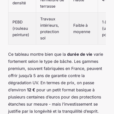
densité
terrasse
Travaux
PEBD
1 à 2 
intérieurs,
Faible à
(rouleau
(usag
protection
moyenne
peinture)
ponctu
sol
Ce tableau montre bien que la
durée de vie
varie
fortement selon le type de bâche. Les gammes
premium, souvent fabriquées en France, peuvent
offrir jusqu’à 5 ans de garantie contre la
dégradation UV. En termes de prix, on passe
d’environ
12 €
pour un petit format basique à
plusieurs centaines d’euros pour des protections
étanches sur mesure - mais l’investissement se
justifie par la longévité et la tranquillité d’esprit.