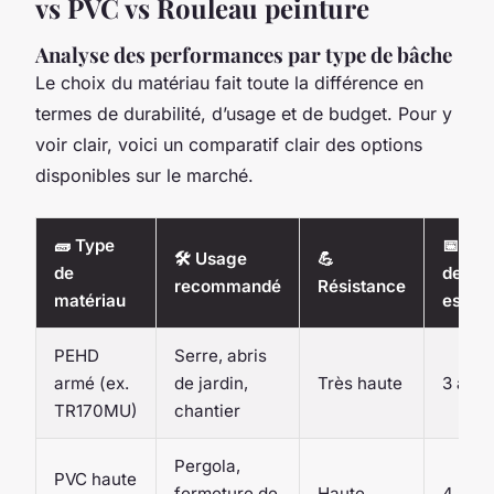
vs PVC vs Rouleau peinture
Analyse des performances par type de bâche
Le choix du matériau fait toute la différence en
termes de durabilité, d’usage et de budget. Pour y
voir clair, voici un comparatif clair des options
disponibles sur le marché.
🧱 Type
📅 Du
🛠️ Usage
💪
de
de vie
recommandé
Résistance
matériau
estim
PEHD
Serre, abris
armé (ex.
de jardin,
Très haute
3 à 5 
TR170MU)
chantier
Pergola,
PVC haute
fermeture de
Haute
4 à 5 