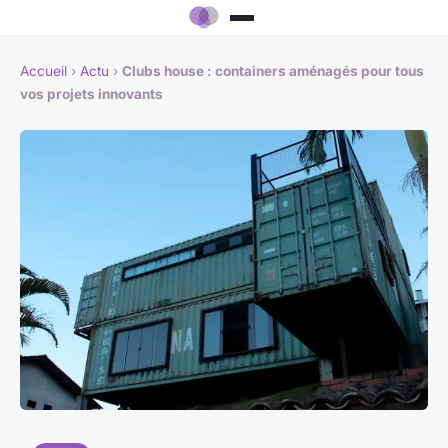
Accueil
›
Actu
›
Clubs house : containers aménagés pour tous
vos projets innovants